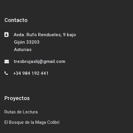
Contacto
Salta Contacto
Avda. Rufo Rendueles, 9 bajo
Gijón 33203
Asturias
tresbrujaslij@gmail.com
+34 984 192 441
Proyectos
Salta Proyectos
Rutas de Lectura
El Bosque de la Maga Colibrí