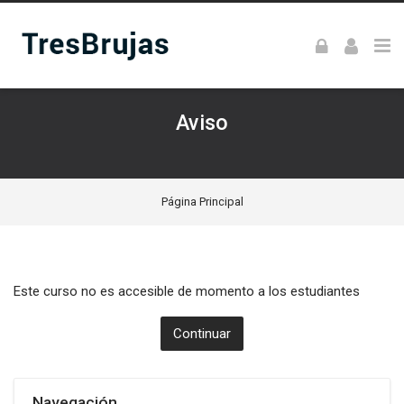
Skip to navigation
Skip to login form
Skip to footer
Salta al contenido principal
Aviso
Página Principal
Este curso no es accesible de momento a los estudiantes
Continuar
Salta Navegación
Navegación