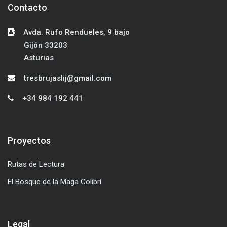
Contacto
Salta Contacto
Avda. Rufo Rendueles, 9 bajo
Gijón 33203
Asturias
tresbrujaslij@gmail.com
+34 984 192 441
Proyectos
Salta Proyectos
Rutas de Lectura
El Bosque de la Maga Colibrí
Legal
Salta Legal